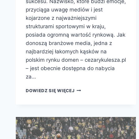
sukcesu. Nazwisko, które budzi emocje,
przyciąga uwagę mediów i jest
kojarzone z najważniejszymi
strukturami sportowymi w kraju,
posiada ogromną wartość rynkową. Jak
donoszą branżowe media, jedna z
najbardziej łakomych kąsków na
polskim rynku domen – cezarykulesza.pl
– jest obecnie dostępna do nabycia
za…
DOMENA
DOWIEDZ SIĘ WIĘCEJ
CEZARYKULESZA.PL
TRAFIŁA
NA
SPRZEDAŻ:
WYJĄTKOWA
OKAZJA
W