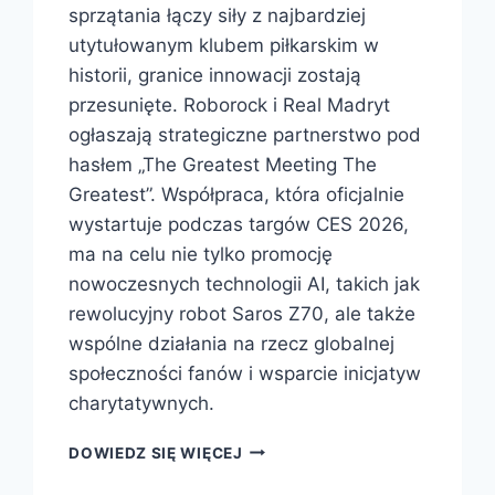
sprzątania łączy siły z najbardziej
utytułowanym klubem piłkarskim w
historii, granice innowacji zostają
przesunięte. Roborock i Real Madryt
ogłaszają strategiczne partnerstwo pod
hasłem „The Greatest Meeting The
Greatest”. Współpraca, która oficjalnie
wystartuje podczas targów CES 2026,
ma na celu nie tylko promocję
nowoczesnych technologii AI, takich jak
rewolucyjny robot Saros Z70, ale także
wspólne działania na rzecz globalnej
społeczności fanów i wsparcie inicjatyw
charytatywnych.
ROBOROCK
DOWIEDZ SIĘ WIĘCEJ
OFICJALNYM
PARTNEREM