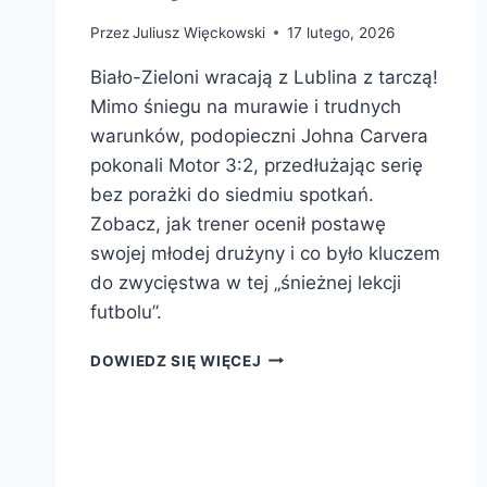
Przez
Juliusz Więckowski
17 lutego, 2026
Biało-Zieloni wracają z Lublina z tarczą!
Mimo śniegu na murawie i trudnych
warunków, podopieczni Johna Carvera
pokonali Motor 3:2, przedłużając serię
bez porażki do siedmiu spotkań.
Zobacz, jak trener ocenił postawę
swojej młodej drużyny i co było kluczem
do zwycięstwa w tej „śnieżnej lekcji
futbolu”.
CENNE
DOWIEDZ SIĘ WIĘCEJ
PUNKTY
WYWIEZIONE
Z
LUBLINA.
LECHIA