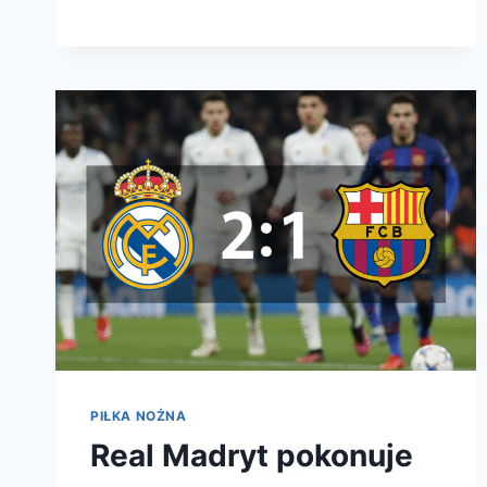
ŚWIATA
W
SIATKÓWCE
2027!
PIŁKA NOŻNA
Real Madryt pokonuje