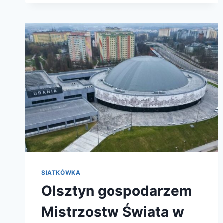
GDAŃSK
POKONUJE
MOTOR
W
TRUDNYCH
WARUNKACH
SIATKÓWKA
Olsztyn gospodarzem
Mistrzostw Świata w