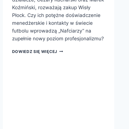
Koźmiński, rozważają zakup Wisły
Płock. Czy ich potężne doświadczenie
menedżerskie i kontakty w świecie
futbolu wprowadzą „Nafciarzy” na
zupełnie nowy poziom profesjonalizmu?
KUCHARSKI
DOWIEDZ SIĘ WIĘCEJ
I
KOŹMIŃSKI
CHCĄ
KUPIĆ
WISŁĘ
PŁOCK