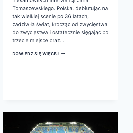
niesamowitych interwencji Jana
Tomaszewskiego. Polska, debiutując na
tak wielkiej scenie po 36 latach,
zadziwiła świat, krocząc od zwycięstwa
do zwycięstwa i ostatecznie sięgając po
trzecie miejsce oraz…
CICHE
DOWIEDZ SIĘ WIĘCEJ
SERCE
„ZŁOTEJ
JEDENASTKI”:
ROBERT
GADOCHA
I
MONACHIJSKI
BLASK
1974
ROKU