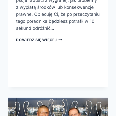
psuje radości z wygranej, jak problemy
z wypłatą środków lub konsekwencje
prawne. Obiecuję Ci, że po przeczytaniu
tego poradnika będziesz potrafił w 10
sekund odróżnić…
JAK
DOWIEDZ SIĘ WIĘCEJ
ROZPOZNAĆ
LEGALNEGO
BUKMACHERA
W
POLSCE?
KOMPLETNY
PRZEWODNIK
2026