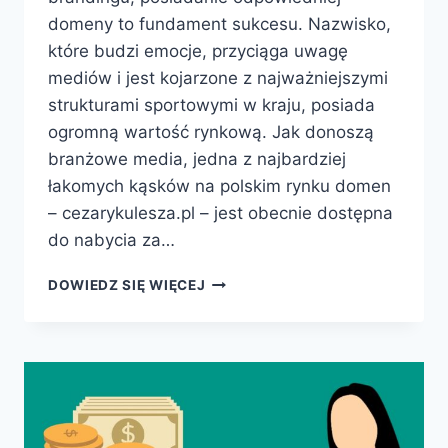
domeny to fundament sukcesu. Nazwisko,
które budzi emocje, przyciąga uwagę
mediów i jest kojarzone z najważniejszymi
strukturami sportowymi w kraju, posiada
ogromną wartość rynkową. Jak donoszą
branżowe media, jedna z najbardziej
łakomych kąsków na polskim rynku domen
– cezarykulesza.pl – jest obecnie dostępna
do nabycia za…
DOMENA
DOWIEDZ SIĘ WIĘCEJ
CEZARYKULESZA.PL
TRAFIŁA
NA
SPRZEDAŻ:
WYJĄTKOWA
OKAZJA
W