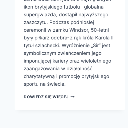
ikon brytyjskiego futbolu i globalna
supergwiazda, dostąpił najwyższego
zaszczytu. Podczas podniosłej
ceremonii w zamku Windsor, 50-letni
były piłkarz odebrał z rąk króla Karola III
tytuł szlachecki. Wyróżnienie „Sir” jest
symbolicznym zwieńczeniem jego
imponującej kariery oraz wieloletniego
zaangażowania w działalność
charytatywną i promocję brytyjskiego
sportu na świecie.
SIR
DOWIEDZ SIĘ WIĘCEJ
DAVID
BECKHAM.
KRÓL
KAROL
III